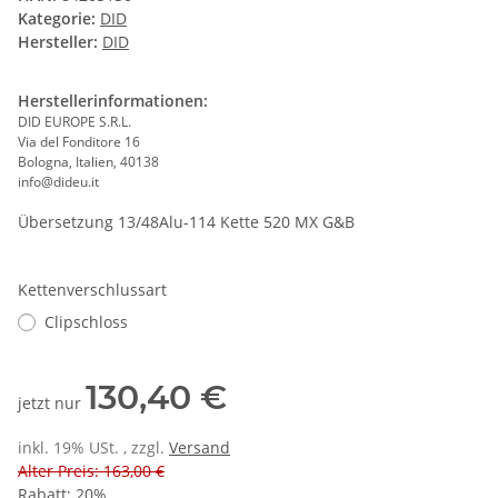
Kategorie:
DID
Hersteller:
DID
Herstellerinformationen:
DID EUROPE S.R.L.
Via del Fonditore 16
Bologna, Italien, 40138
info@dideu.it
Übersetzung 13/48Alu-114 Kette 520 MX G&B
Kettenverschlussart
Clipschloss
130,40 €
jetzt nur
inkl. 19% USt. , zzgl.
Versand
Alter Preis: 163,00 €
Rabatt:
20%