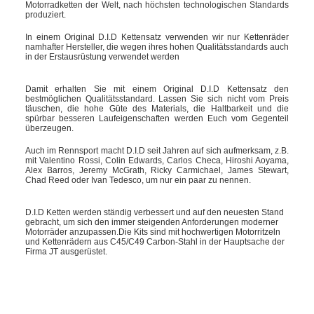
Motorradketten der Welt, nach höchsten technologischen Standards
produziert.
In einem Original D.I.D Kettensatz verwenden wir nur Kettenräder
namhafter Hersteller, die wegen ihres hohen Qualitätsstandards auch
in der Erstausrüstung verwendet werden
Damit erhalten Sie mit einem Original D.I.D Kettensatz den
bestmöglichen Qualitätsstandard. Lassen Sie sich nicht vom Preis
täuschen, die hohe Güte des Materials, die Haltbarkeit und die
spürbar besseren Laufeigenschaften werden Euch vom Gegenteil
überzeugen.
Auch im Rennsport macht D.I.D seit Jahren auf sich aufmerksam, z.B.
mit Valentino Rossi, Colin Edwards, Carlos Checa, Hiroshi Aoyama,
Alex Barros, Jeremy McGrath, Ricky Carmichael, James Stewart,
Chad Reed oder Ivan Tedesco, um nur ein paar zu nennen.
D.I.D Ketten werden ständig verbessert und auf den neuesten Stand
gebracht, um sich den immer steigenden Anforderungen moderner
Motorräder anzupassen.Die Kits sind mit hochwertigen Motorritzeln
und Kettenrädern aus C45/C49 Carbon-Stahl in der Hauptsache der
Firma JT ausgerüstet.