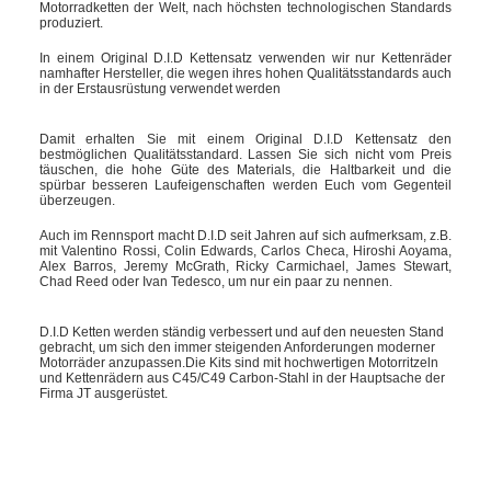
Motorradketten der Welt, nach höchsten technologischen Standards
produziert.
In einem Original D.I.D Kettensatz verwenden wir nur Kettenräder
namhafter Hersteller, die wegen ihres hohen Qualitätsstandards auch
in der Erstausrüstung verwendet werden
Damit erhalten Sie mit einem Original D.I.D Kettensatz den
bestmöglichen Qualitätsstandard. Lassen Sie sich nicht vom Preis
täuschen, die hohe Güte des Materials, die Haltbarkeit und die
spürbar besseren Laufeigenschaften werden Euch vom Gegenteil
überzeugen.
Auch im Rennsport macht D.I.D seit Jahren auf sich aufmerksam, z.B.
mit Valentino Rossi, Colin Edwards, Carlos Checa, Hiroshi Aoyama,
Alex Barros, Jeremy McGrath, Ricky Carmichael, James Stewart,
Chad Reed oder Ivan Tedesco, um nur ein paar zu nennen.
D.I.D Ketten werden ständig verbessert und auf den neuesten Stand
gebracht, um sich den immer steigenden Anforderungen moderner
Motorräder anzupassen.Die Kits sind mit hochwertigen Motorritzeln
und Kettenrädern aus C45/C49 Carbon-Stahl in der Hauptsache der
Firma JT ausgerüstet.