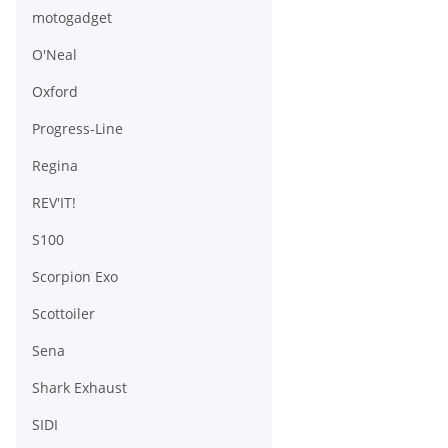
motogadget
O'Neal
Oxford
Progress-Line
Regina
REV'IT!
S100
Scorpion Exo
Scottoiler
Sena
Shark Exhaust
SIDI