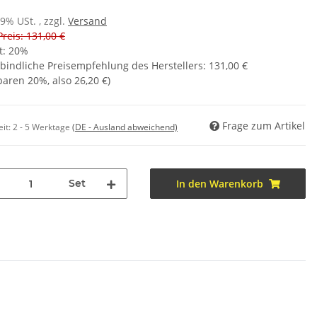
19% USt. , zzgl.
Versand
Preis: 131,00 €
t:
20%
bindliche Preisempfehlung des Herstellers
:
131,00 €
sparen
20%
, also
26,20 €
)
Frage zum Artikel
eit:
2 - 5 Werktage
(DE - Ausland abweichend)
Set
In den Warenkorb