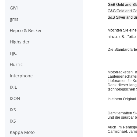
G&B Gold and Bl
GIVI
G&G Gold and Go
S&S Silver and S
gms
Hepco & Becker
Möchten Sie eine
hinzu. z.B. : "bitt
Highsider
Die Standardfarbe
HJC
Hurric
Motorradketten 
Interphone
Laufeigenschaft
Lieferanten für Ke
Dank dieser lang
IXIL
technologischen 
IXON
In einem Original
IXS
Damit erhalten Si
und die spürbar 
iXS
Auch im Rennspor
Kappa Moto
Carmichael, Jame