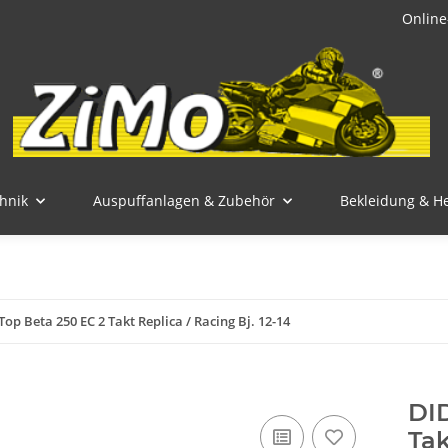
Online
hnik
Auspuffanlagen & Zubehör
Bekleidung & H
Top Beta 250 EC 2 Takt Replica / Racing Bj. 12-14
DID
Tak