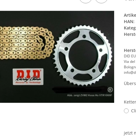
Artik
HAN:
Kateg
Herste
Herst
DID EU
Via del
Bologna
info@di
Übers
Kette
Cl
jetzt