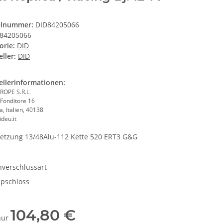
elnummer:
DID84205066
84205066
orie:
DID
ller:
DID
ellerinformationen:
ROPE S.R.L.
 Fonditore 16
, Italien, 40138
deu.it
etzung 13/48Alu-112 Kette 520 ERT3 G&G
nverschlussart
ipschloss
104,80 €
 nur