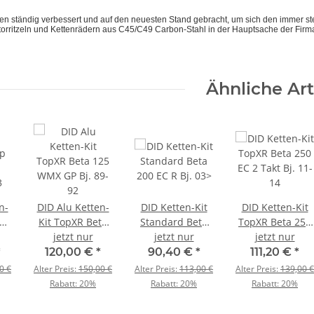
den ständig verbessert und auf den neuesten Stand gebracht, um sich den immer s
orritzeln und Kettenrädern aus C45/C49 Carbon-Stahl in der Hauptsache der Firma
Ähnliche Art
n-
DID Alu Ketten-
DID Ketten-Kit
DID Ketten-Kit
125
Kit TopXR Beta
Standard Beta
TopXR Beta 250
 13
125 WMX GP Bj.
jetzt nur
200 EC R Bj. 03>
jetzt nur
EC 2 Takt Bj. 11-
jetzt nur
89-92
14
*
120,00 €
*
90,40 €
*
111,20 €
*
0 €
Alter Preis:
150,00 €
Alter Preis:
113,00 €
Alter Preis:
139,00 €
Rabatt:
20%
Rabatt:
20%
Rabatt:
20%