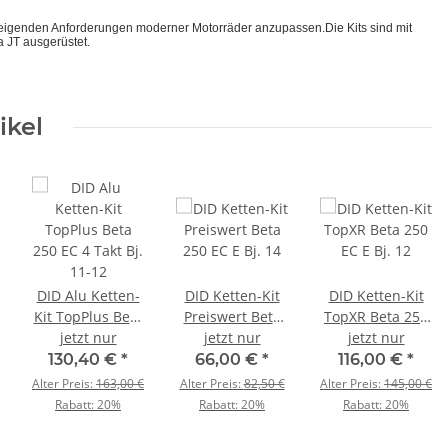
teigenden Anforderungen moderner Motorräder anzupassen.Die Kits sind mit
 JT ausgerüstet.
ikel
DID Alu Ketten-
DID Ketten-Kit
DID Ketten-Kit
Kit TopPlus Beta
Preiswert Beta
TopXR Beta 250
250 EC 4 Takt Bj.
jetzt nur
250 EC E Bj. 14
jetzt nur
EC E Bj. 12
jetzt nur
11-12
130,40 €
*
66,00 €
*
116,00 €
*
Alter Preis:
163,00 €
Alter Preis:
82,50 €
Alter Preis:
145,00 €
Rabatt:
20%
Rabatt:
20%
Rabatt:
20%