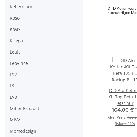
Kellermann
D.I.D Ketten wer
hochwertigen Mot
Koso
Kovix
Kriega
Leatt
LeoVince
LS2
LSL
tten-
DID Alu Ketten-
DID Ketten-Kit
DID Alu Kette
ard
Kit TopXR Beta
Top Beta 125 EC
Kit Top Beta 
LV8
 F 4
r
250 EC R Bj. 14>
jetzt nur
Bj. 03-12
jetzt nur
EC Racing Bj.
jetzt nur
Miller Exhaust
13>
€
*
112,80 €
*
100,80 €
*
104,00 €
4,00 €
Alter Preis:
141,00 €
Alter Preis:
126,00 €
Alter Preis:
130,0
MIVV
0%
Rabatt:
20%
Rabatt:
20%
Rabatt:
20%
Momodesign