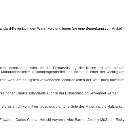
tandard-Kettenkit in den Warenkorb und fügen Sie eine Bemerkung zum Artikel
len Motorradhersteller für die Erstausrüstung die Ketten mit den besten
otorradhersteller zusammengearbeitet und ist heute einer der wichtigsten
I.D die wohl am häufigsten verwendeten Motorradketten der Welt, nach höchsten
ihres hohen Qualitätsstandards auch in der Erstausrüstung verwendet werden
Sie sich nicht vom Preis täuschen, die hohe Güte des Materials, die Haltbarkeit
n Edwards, Carlos Checa, Hiroshi Aoyama, Alex Barros, Jeremy McGrath, Ricky