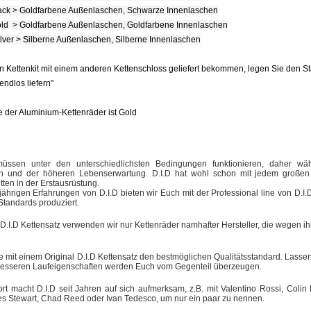
ack > Goldfarbene Außenlaschen, Schwarze Innenlaschen
ld > Goldfarbene Außenlaschen, Goldfarbene Innenlaschen
ilver > Silberne Außenlaschen, Silberne Innenlaschen
n Kettenkit mit einem anderen Kettenschloss geliefert bekommen, legen Sie den S
e endlos liefern"
 der Aluminium-Kettenräder ist Gold
müssen unter den unterschiedlichsten Bedingungen funktionieren, daher wäh
en und der höheren Lebenserwartung. D.I.D hat wohl schon mit jedem großen M
tten in der Erstausrüstung.
jährigen Erfahrungen von D.I.D bieten wir Euch mit der Professional line von D.
Standards produziert.
 D.I.D Kettensatz verwenden wir nur Kettenräder namhafter Hersteller, die wegen 
e mit einem Original D.I.D Kettensatz den bestmöglichen Qualitätsstandard. Lassen 
besseren Laufeigenschaften werden Euch vom Gegenteil überzeugen.
t macht D.I.D seit Jahren auf sich aufmerksam, z.B. mit Valentino Rossi, Coli
s Stewart, Chad Reed oder Ivan Tedesco, um nur ein paar zu nennen.