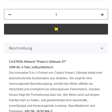
Beschreibung
CASTROL Motoröl "Power1 Ultimate 4T"
10W-40, 4-Takt, vollsynthetisch
Die innovative 5-in-1-Formel von Castrol Power1 Ultimate bietet eine
beeindruckende Kombination aus Vorteilen. Sie sorgt für eine
hervorragende Beschleunigung, schützt den Motor effektiv vor
Verschleiß und ermöglicht ein reibungsloses Fahrerlebnis. Darüber
hinaus trägt die Formulierung dazu bei, den Motor auch auf langen
Fahrten kühl zu halten, und gewährleistet eine dauerhafte,
zuverlässige und herausragende Leistung. Spezifikationen und
Freigaben:
API SN, JASO MA-2