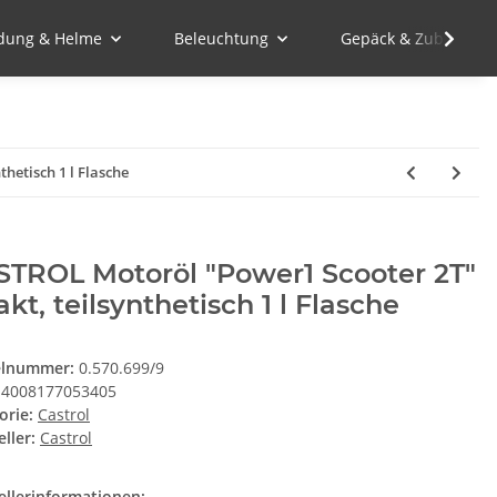
idung & Helme
Beleuchtung
Gepäck & Zubehör
hetisch 1 l Flasche
STROL Motoröl "Power1 Scooter 2T"
akt, teilsynthetisch 1 l Flasche
elnummer:
0.570.699/9
4008177053405
orie:
Castrol
ller:
Castrol
ellerinformationen: