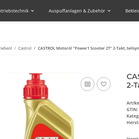
ntriebstechnik
Auspuffanlagen & Zubehör
Bekle
iebeöl
Castrol
CASTROL Motoröl "Power1 Scooter 2T" 2-Takt, teilsynt
CA
2-T
Artik
GTIN:
Kateg
Herste
Herst