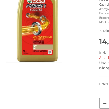
Castrol
d'Arcy
Europo
Rotter
MSDSa
2-Takt
14
inkl. 
Alter 
Unver
(Sie 
Lieferz