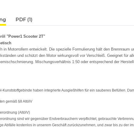
ung
PDF (1)
öl "Power1 Scooter 2T"
hetisch
 in Motorrollern entwickelt. Die spezielle Formulierung hält den Brennraum 
ständen und schützt den Motor wirkungsvoll vor Verschleiß. Geeignet für all
Gemischschmierung. Mischungsverhältnis 1:50 oder entsprechend der Herstel
rol-Kunststoffgebinde haben integrierte Ausgießhilfen für ein sauberes Befüllen. Da
en gemäß §8 AltölV
verordnung (AltölV)
erordnung sind wir gegenüber Endverbrauchern verpflichtet, gebrauchte Verbrennu
tige Abfälle kostenlos in unserem Geschäft zurückzunehmen, und zwar bis zu der 