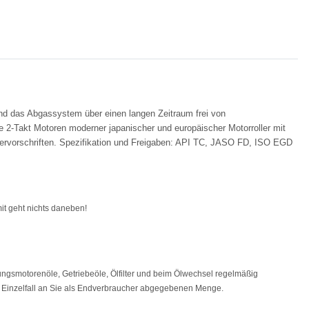
und das Abgassystem über einen langen Zeitraum frei von
e 2-Takt Motoren moderner japanischer und europäischer Motorroller mit
lervorschriften. Spezifikation und Freigaben: API TC, JASO FD, ISO EGD
mit geht nichts daneben!
ngsmotorenöle, Getriebeöle, Ölfilter und beim Ölwechsel regelmäßig
im Einzelfall an Sie als Endverbraucher abgegebenen Menge.