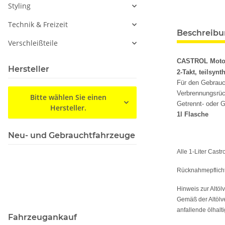
Styling
Technik & Freizeit
Beschreib
Verschleißteile
CASTROL Motor
Hersteller
2-Takt, teilsynt
Für den Gebrauch
Verbrennungsrück
Bitte wählen Sie einen
Getrennt- oder 
Hersteller.
1
l Flasche
Neu- und Gebrauchtfahrzeuge
Alle 1-Liter Cast
Rücknahmepflicht
Hinweis zur Altöl
Gemäß der Altölv
anfallende ölhal
Fahrzeugankauf