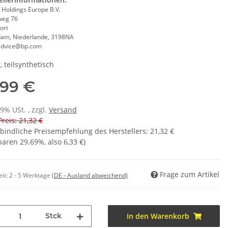
 Holdings Europe B.V.
weg 76
ort
dam, Niederlande, 3198NA
dvice@bp.com
, teilsynthetisch
,99 €
19% USt. , zzgl.
Versand
Preis: 21,32 €
bindliche Preisempfehlung des Herstellers
:
21,32 €
sparen
29.69%
, also
6,33 €
)
Frage zum Artikel
eit:
2 - 5 Werktage
(DE - Ausland abweichend)
Stck
In den Warenkorb