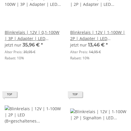
Blinkrelais | 12V | 0,1-100W
Blinkrelais | 12V | 1-100W |
| 3P | Adapter | LED
2P | Adapter | LED
(E=Masse) (B=geschaltenes
(B=geschaltenes Plus (49)
jetzt nur
35,96 €
*
jetzt nur
13,46 €
*
Plus (49) L=Signal (49a)
L=Signal (49a)
Alter Preis:
39,95 €
Alter Preis:
14,95 €
Rabatt:
10%
Rabatt:
10%
TOP
TOP