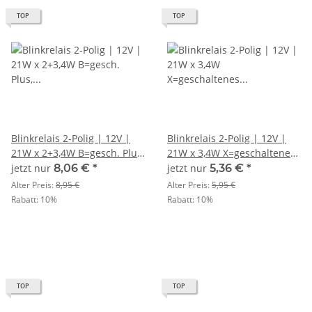
TOP
TOP
Blinkrelais 2-Polig | 12V |
Blinkrelais 2-Polig | 12V |
21W x 2+3,4W B=gesch. Plus,
21W x 3,4W X=geschaltenes
L=Signal | mechanisch
Plus, L=Signal | mechanisch
jetzt nur
8,06 €
*
jetzt nur
5,36 €
*
Alter Preis:
8,95 €
Alter Preis:
5,95 €
Rabatt:
10%
Rabatt:
10%
TOP
TOP