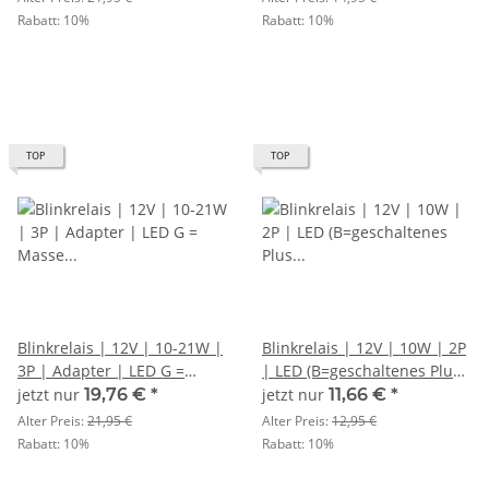
Rabatt:
10%
Rabatt:
10%
TOP
TOP
Blinkrelais | 12V | 10-21W |
Blinkrelais | 12V | 10W | 2P
3P | Adapter | LED G =
| LED (B=geschaltenes Plus
Masse / L = Signal / P =
(49) L=Signal (49a)
jetzt nur
19,76 €
*
jetzt nur
11,66 €
*
geschaltenes Plus
Alter Preis:
21,95 €
Alter Preis:
12,95 €
Rabatt:
10%
Rabatt:
10%