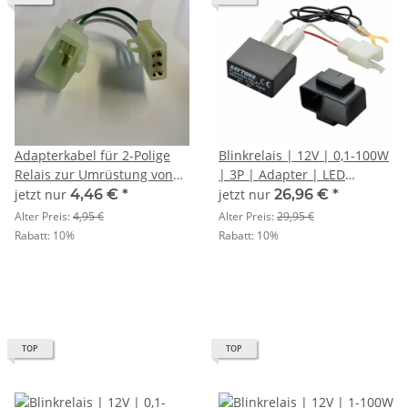
Adapterkabel für 2-Polige
Blinkrelais | 12V | 0,1-100W
Relais zur Umrüstung von
| 3P | Adapter | LED
Japanstecker 3PM-3 Pin's
(E=Masse) (B=geschaltenes
jetzt nur
4,46 €
*
jetzt nur
26,96 €
*
auf 4-Fach Honda Stecker
Plus (49) L=Signal (49a)
Alter Preis:
4,95 €
Alter Preis:
29,95 €
Rabatt:
10%
Rabatt:
10%
TOP
TOP