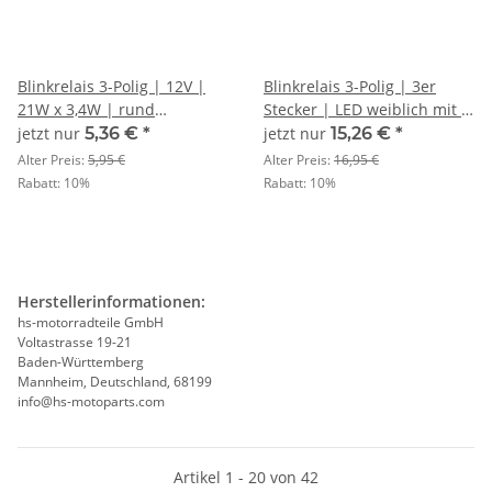
Blinkrelais 3-Polig | 12V |
Blinkrelais 3-Polig | 3er
21W x 3,4W | rund
Stecker | LED weiblich mit 2
X=geschaltenes Plus,
Pins | 12V | 1-130W
jetzt nur
5,36 €
*
jetzt nur
15,26 €
*
L=Signal, P= Kontrollleuchte
Alter Preis:
5,95 €
Alter Preis:
16,95 €
Rabatt:
10%
Rabatt:
10%
Herstellerinformationen:
hs-motorradteile GmbH
Voltastrasse 19-21
Baden-Württemberg
Mannheim, Deutschland, 68199
info@hs-motoparts.com
Artikel 1 - 20 von 42