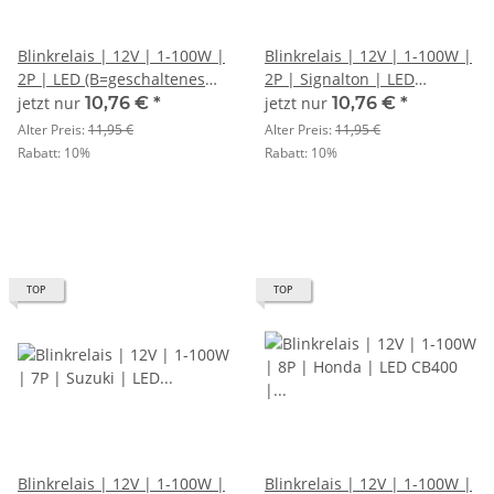
Blinkrelais | 12V | 1-100W |
Blinkrelais | 12V | 1-100W |
2P | LED (B=geschaltenes
2P | Signalton | LED
Plus (49) L=Signal (49a)
(B=geschaltenes Plus (49)
jetzt nur
10,76 €
*
jetzt nur
10,76 €
*
L=Signal (49a)
Alter Preis:
11,95 €
Alter Preis:
11,95 €
Rabatt:
10%
Rabatt:
10%
TOP
TOP
Blinkrelais | 12V | 1-100W |
Blinkrelais | 12V | 1-100W |