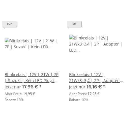
TOP
TOP
Blinkrelais | 12V | 21W | 7P
Blinkrelais | 12V |
| Suzuki | Kein LED Plug-in-
21Wx3+3,4 | 2P | Adapter |
Stecker
LED (B=geschaltenes Plus
jetzt nur
17,96 €
*
jetzt nur
16,16 €
*
(49) L=Signal (49a)
Alter Preis:
19,95 €
Alter Preis:
17,95 €
Rabatt:
10%
Rabatt:
10%