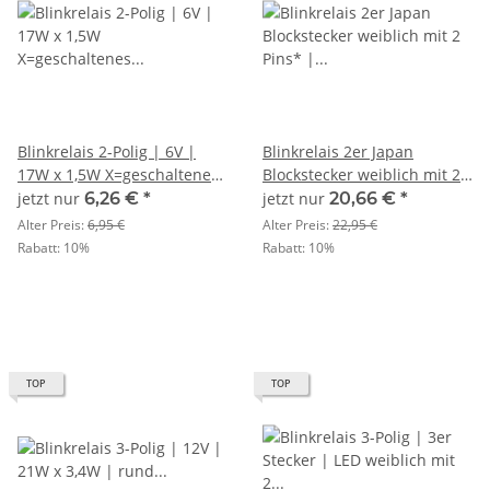
Blinkrelais 2-Polig | 6V |
Blinkrelais 2er Japan
17W x 1,5W X=geschaltenes
Blockstecker weiblich mit 2
Plus, L=Signal | mechanisch
Pins* | 21W x 3,4W |
jetzt nur
6,26 €
*
jetzt nur
20,66 €
*
elektronisch
Alter Preis:
6,95 €
Alter Preis:
22,95 €
Rabatt:
10%
Rabatt:
10%
TOP
TOP