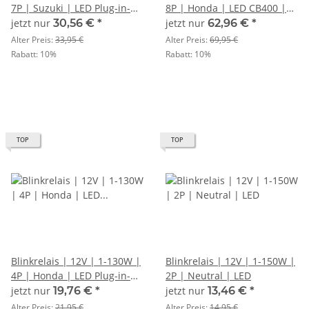
7P | Suzuki | LED Plug-in-
8P | Honda | LED CB400 |
Stecker
500X | CBR500R |
jetzt nur
30,56 €
*
jetzt nur
62,96 €
*
CB/CBR650R | CB1000R
Alter Preis:
33,95 €
Alter Preis:
69,95 €
Rabatt:
10%
Rabatt:
10%
TOP
TOP
Blinkrelais | 12V | 1-130W |
Blinkrelais | 12V | 1-150W |
4P | Honda | LED Plug-in-
2P | Neutral | LED
Stecker
jetzt nur
19,76 €
*
jetzt nur
13,46 €
*
Alter Preis:
21,95 €
Alter Preis:
14,95 €