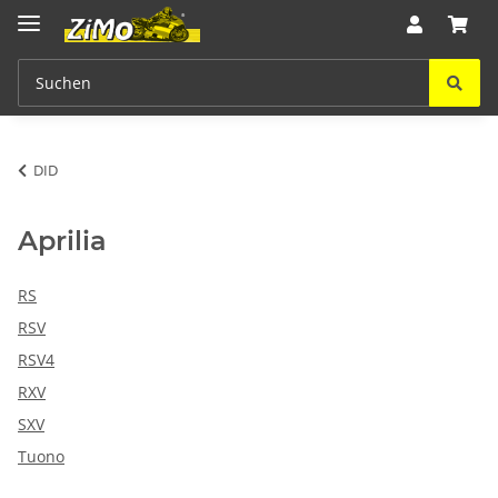
DID
Aprilia
RS
RSV
RSV4
RXV
SXV
Tuono