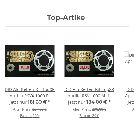
Top-Artikel
DID Alu Ketten-Kit TopXR
DID Alu Ketten-Kit TopXR
DID
Aprilia RSV4 1000 R,
Aprilia RSV 1000 Mille
Apri
Factory Bj. 09-14
R,SL,SP Bj. 98-03
jetzt nur
181,60 €
*
jetzt nur
184,00 €
*
jet
Alter Preis:
227,00 €
Alter Preis:
230,00 €
A
Rabatt:
20%
Rabatt:
20%