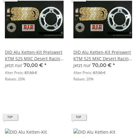
DID Alu Ketten-Kit Preiswert
DID Alu Ketten-Kit Preiswert
KTM 525 MXC Desert Racing
KTM 525 MXC Desert Racing
Bj. 03-04
Bj. 05
jetzt nur
70,00 €
*
jetzt nur
70,00 €
*
Alter Preis:
87,50 €
Alter Preis:
87,50 €
Rabatt:
20%
Rabatt:
20%
TOP
TOP