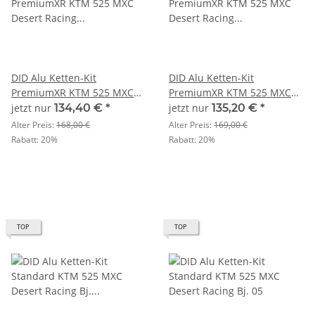
DID Alu Ketten-Kit
DID Alu Ketten-Kit
PremiumXR KTM 525 MXC
PremiumXR KTM 525 MXC
Desert Racing Bj. 03-04
Desert Racing Bj. 05
jetzt nur
134,40 €
*
jetzt nur
135,20 €
*
Alter Preis:
168,00 €
Alter Preis:
169,00 €
Rabatt:
20%
Rabatt:
20%
TOP
TOP