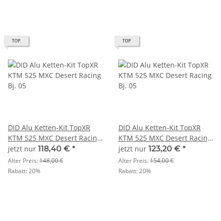
TOP
TOP
DID Alu Ketten-Kit TopXR
DID Alu Ketten-Kit TopXR
KTM 525 MXC Desert Racing
KTM 525 MXC Desert Racing
Bj. 05
Bj. 05
jetzt nur
118,40 €
*
jetzt nur
123,20 €
*
Alter Preis:
148,00 €
Alter Preis:
154,00 €
Rabatt:
20%
Rabatt:
20%