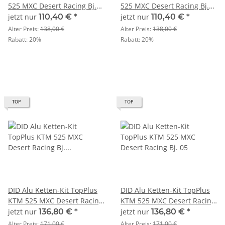
525 MXC Desert Racing Bj.
525 MXC Desert Racing Bj.
03-04
05
jetzt nur
110,40 €
*
jetzt nur
110,40 €
*
Alter Preis:
138,00 €
Alter Preis:
138,00 €
Rabatt:
20%
Rabatt:
20%
TOP
TOP
DID Alu Ketten-Kit TopPlus
DID Alu Ketten-Kit TopPlus
KTM 525 MXC Desert Racing
KTM 525 MXC Desert Racing
Bj. 03-04
Bj. 05
jetzt nur
136,80 €
*
jetzt nur
136,80 €
*
Alter Preis:
171,00 €
Alter Preis:
171,00 €