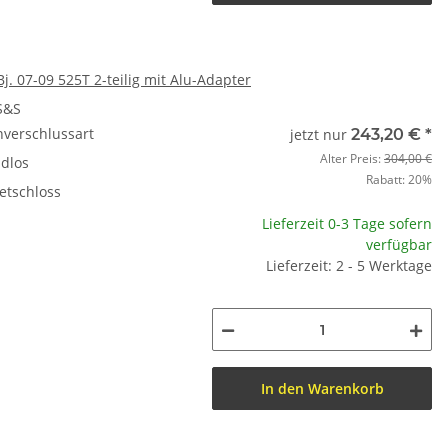
j. 07-09 525T 2-teilig mit Alu-Adapter
S&S
nverschlussart
jetzt nur
243,20 €
*
Alter Preis:
304,00 €
dlos
Rabatt:
20%
etschloss
Lieferzeit 0-3 Tage sofern
verfügbar
Lieferzeit: 2 - 5 Werktage
In den Warenkorb