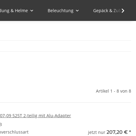
idung & Helme
Beleuchtung
Gepäck & Zubehör
Artikel 1 - 8 von 8
 07-09 525T 2-teilig mit Alu-Adapter
B
nverschlussart
jetzt nur
207,20 €
*