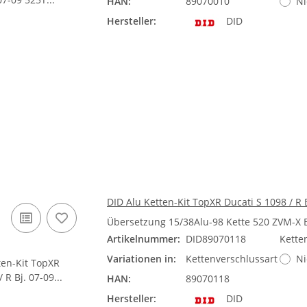
HAN:
89070010
Ni
Hersteller:
DID
DID Alu Ketten-Kit TopXR Ducati S 1098 / R 
Übersetzung 15/38Alu-98 Kette 520 ZVM-X
Artikelnummer:
DID89070118
Kette
Variationen in:
Kettenverschlussart
Ni
HAN:
89070118
Hersteller:
DID