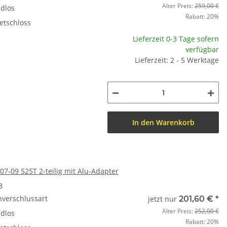
Alter Preis:
259,00 €
dlos
Rabatt:
20%
etschloss
Lieferzeit 0-3 Tage sofern
verfügbar
Lieferzeit: 2 - 5 Werktage
In den Warenkorb
 07-09 525T 2-teilig mit Alu-Adapter
B
nverschlussart
jetzt nur
201,60 €
*
Alter Preis:
252,00 €
dlos
Rabatt:
20%