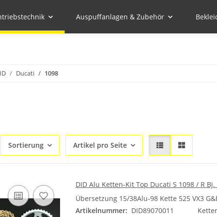
ntriebstechnik
Auspuffanlagen & Zubehör
Bekle
ID
Ducati
1098
Sortierung
Artikel pro Seite
DID Alu Ketten-Kit Top Ducati S 1098 / R Bj.
Übersetzung 15/38Alu-98 Kette 525 VX3 G&
Artikelnummer:
DID89070011
Kette