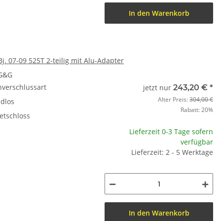
In den Warenkorb
j. 07-09 525T 2-teilig mit Alu-Adapter
 G&G
nverschlussart
jetzt nur
243,20 €
*
Alter Preis:
304,00 €
dlos
Rabatt:
20%
etschloss
Lieferzeit 0-3 Tage sofern
verfügbar
Lieferzeit: 2 - 5 Werktage
In den Warenkorb