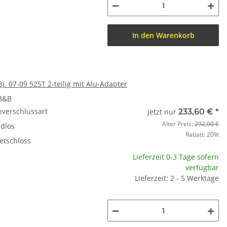
In den Warenkorb
j. 07-09 525T 2-teilig mit Alu-Adapter
 B&B
nverschlussart
jetzt nur
233,60 €
*
Alter Preis:
292,00 €
dlos
Rabatt:
20%
etschloss
Lieferzeit 0-3 Tage sofern
verfügbar
Lieferzeit: 2 - 5 Werktage