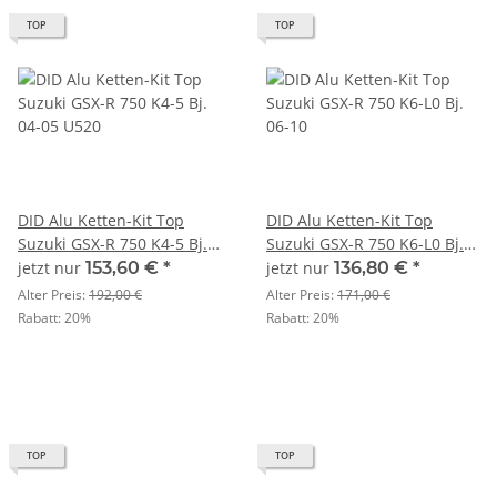
TOP
TOP
DID Alu Ketten-Kit Top
DID Alu Ketten-Kit Top
Suzuki GSX-R 750 K4-5 Bj.
Suzuki GSX-R 750 K6-L0 Bj.
04-05 U520
06-10
jetzt nur
153,60 €
*
jetzt nur
136,80 €
*
Alter Preis:
192,00 €
Alter Preis:
171,00 €
Rabatt:
20%
Rabatt:
20%
TOP
TOP