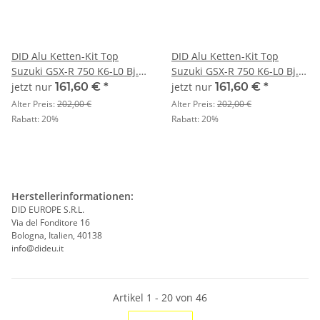
DID Alu Ketten-Kit Top
DID Alu Ketten-Kit Top
Suzuki GSX-R 750 K6-L0 Bj.
Suzuki GSX-R 750 K6-L0 Bj.
06-10 U520
06-10 U520
jetzt nur
161,60 €
*
jetzt nur
161,60 €
*
Alter Preis:
202,00 €
Alter Preis:
202,00 €
Rabatt:
20%
Rabatt:
20%
Herstellerinformationen:
DID EUROPE S.R.L.
Via del Fonditore 16
Bologna, Italien, 40138
info@dideu.it
Artikel 1 - 20 von 46