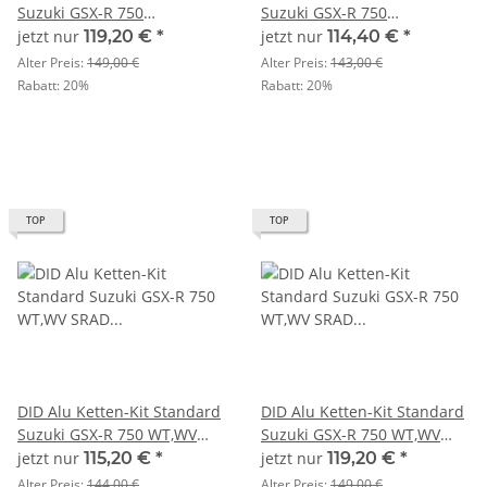
Suzuki GSX-R 750
Suzuki GSX-R 750
WN,WP,WR,WS GR7AB-DB Bj.
WN,WP,WR,WS GR7AB-DB Bj.
jetzt nur
119,20 €
*
jetzt nur
114,40 €
*
90-95 U520
90-95 U520
Alter Preis:
149,00 €
Alter Preis:
143,00 €
Rabatt:
20%
Rabatt:
20%
TOP
TOP
DID Alu Ketten-Kit Standard
DID Alu Ketten-Kit Standard
Suzuki GSX-R 750 WT,WV
Suzuki GSX-R 750 WT,WV
SRAD GR7DB Bj. 96-99 U520
SRAD GR7DB Bj. 96-99 U520
jetzt nur
115,20 €
*
jetzt nur
119,20 €
*
Alter Preis:
144,00 €
Alter Preis:
149,00 €