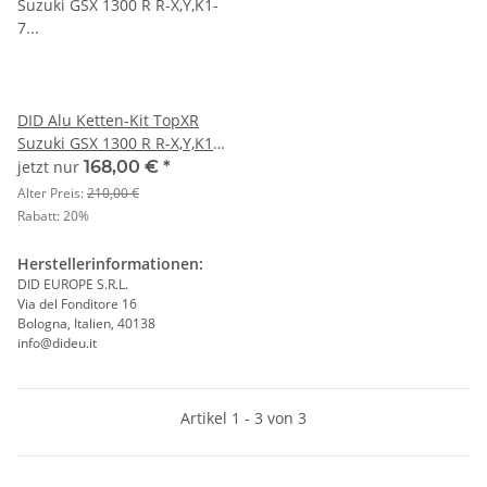
DID Alu Ketten-Kit TopXR
Suzuki GSX 1300 R R-X,Y,K1-
7 JS1A1 Bj. 99-07 U520
jetzt nur
168,00 €
*
Alter Preis:
210,00 €
Rabatt:
20%
Herstellerinformationen:
DID EUROPE S.R.L.
Via del Fonditore 16
Bologna, Italien, 40138
info@dideu.it
Artikel 1 - 3 von 3