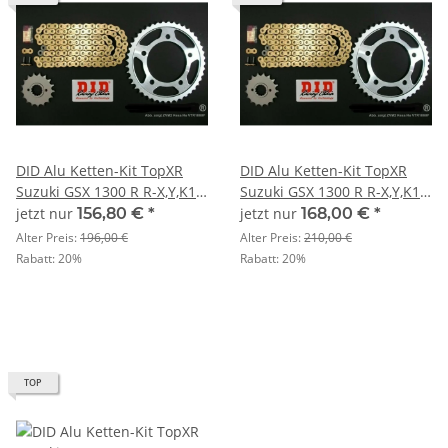
DID Alu Ketten-Kit TopXR
DID Alu Ketten-Kit TopXR
Suzuki GSX 1300 R R-X,Y,K1-
Suzuki GSX 1300 R R-X,Y,K1-
7 JS1A1 Bj. 99-07 U520
7 JS1A1 Bj. 99-07 U520
jetzt nur
156,80 €
*
jetzt nur
168,00 €
*
Alter Preis:
196,00 €
Alter Preis:
210,00 €
Rabatt:
20%
Rabatt:
20%
TOP