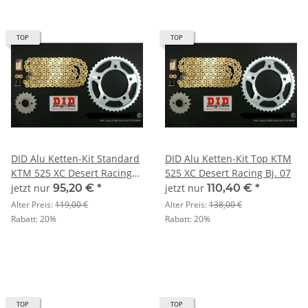
TOP
TOP
DID Alu Ketten-Kit Standard
DID Alu Ketten-Kit Top KTM
KTM 525 XC Desert Racing
525 XC Desert Racing Bj. 07
Bj. 07
jetzt nur
95,20 €
*
jetzt nur
110,40 €
*
Alter Preis:
119,00 €
Alter Preis:
138,00 €
Rabatt:
20%
Rabatt:
20%
TOP
TOP