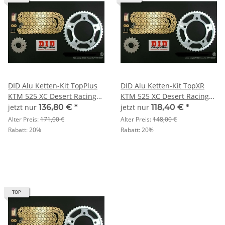
DID Alu Ketten-Kit TopPlus
DID Alu Ketten-Kit TopXR
KTM 525 XC Desert Racing
KTM 525 XC Desert Racing
Bj. 07
Bj. 07
jetzt nur
136,80 €
*
jetzt nur
118,40 €
*
Alter Preis:
171,00 €
Alter Preis:
148,00 €
Rabatt:
20%
Rabatt:
20%
TOP