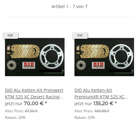
Artikel 1 - 7 von 7
TOP
TOP
DID Alu Ketten-Kit Preiswert
DID Alu Ketten-Kit
KTM 525 XC Desert Racing
PremiumXR KTM 525 XC
Bj. 07
Desert Racing Bj. 07
jetzt nur
70,00 €
*
jetzt nur
135,20 €
*
Alter Preis:
87,50 €
Alter Preis:
169,00 €
Rabatt:
20%
Rabatt:
20%