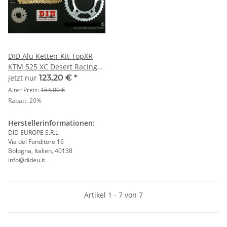
DID Alu Ketten-Kit TopXR
KTM 525 XC Desert Racing
Bj. 07
jetzt nur
123,20 €
*
Alter Preis:
154,00 €
Rabatt:
20%
Herstellerinformationen:
DID EUROPE S.R.L.
Via del Fonditore 16
Bologna, Italien, 40138
info@dideu.it
Artikel 1 - 7 von 7