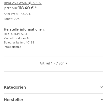
Beta 250 WMX Bj. 89-92
jetzt nur
118,40 €
*
Alter Preis:
148,00 €
Rabatt:
20%
Herstellerinformationen:
DID EUROPE S.R.L.
Via del Fonditore 16
Bologna, Italien, 40138
info@dideu.it
Artikel 1 - 7 von 7
Kategorien
Hersteller