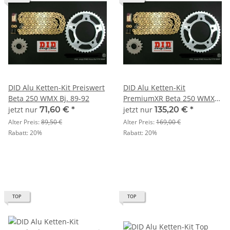
DID Alu Ketten-Kit Preiswert
DID Alu Ketten-Kit
Beta 250 WMX Bj. 89-92
PremiumXR Beta 250 WMX
Bj. 89-92
jetzt nur
71,60 €
*
jetzt nur
135,20 €
*
Alter Preis:
89,50 €
Alter Preis:
169,00 €
Rabatt:
20%
Rabatt:
20%
TOP
TOP