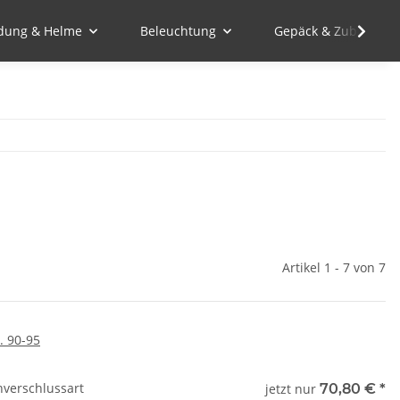
idung & Helme
Beleuchtung
Gepäck & Zubehör
Artikel 1 - 7 von 7
. 90-95
nverschlussart
jetzt nur
70,80 €
*