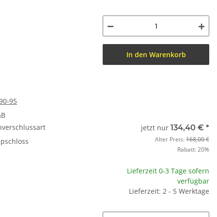
In den Warenkorb
 90-95
&B
nverschlussart
jetzt nur
134,40 €
*
Alter Preis:
168,00 €
ipschloss
Rabatt:
20%
Lieferzeit 0-3 Tage sofern
verfügbar
Lieferzeit: 2 - 5 Werktage