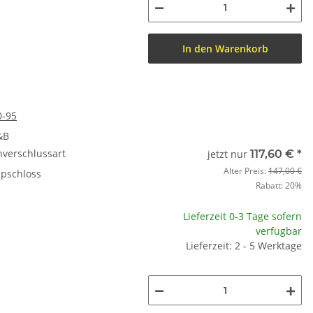
In den Warenkorb
0-95
&B
nverschlussart
jetzt nur
117,60 €
*
Alter Preis:
147,00 €
ipschloss
Rabatt:
20%
Lieferzeit 0-3 Tage sofern
verfügbar
Lieferzeit: 2 - 5 Werktage