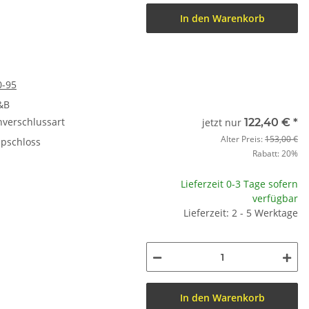
In den Warenkorb
0-95
&B
nverschlussart
jetzt nur
122,40 €
*
Alter Preis:
153,00 €
ipschloss
Rabatt:
20%
Lieferzeit 0-3 Tage sofern
verfügbar
Lieferzeit: 2 - 5 Werktage
In den Warenkorb