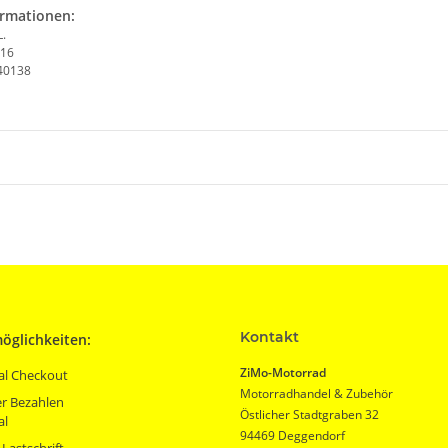
ormationen:
.
 16
 40138
Kontakt
öglichkeiten:
ZiMo-Motorrad
al Checkout
Motorradhandel & Zubehör
r Bezahlen
Östlicher Stadtgraben 32
al
94469 Deggendorf