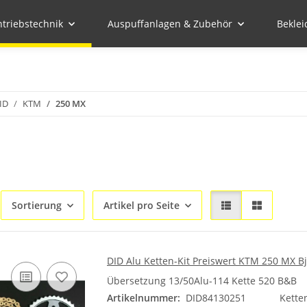
ntriebstechnik
Auspuffanlagen & Zubehör
Bekle
ID
KTM
250 MX
Sortierung
Artikel pro Seite
DID Alu Ketten-Kit Preiswert KTM 250 MX Bj
Übersetzung 13/50Alu-114 Kette 520 B&B
Artikelnummer:
DID84130251
Kette