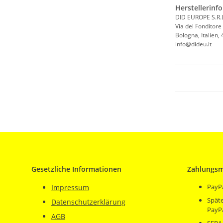
Herstellerinf
DID EUROPE S.R.L
Via del Fonditore
Bologna, Italien,
info@dideu.it
Gesetzliche Informationen
Zahlungsm
PayP
Impressum
Späte
Datenschutzerklärung
PayP
AGB