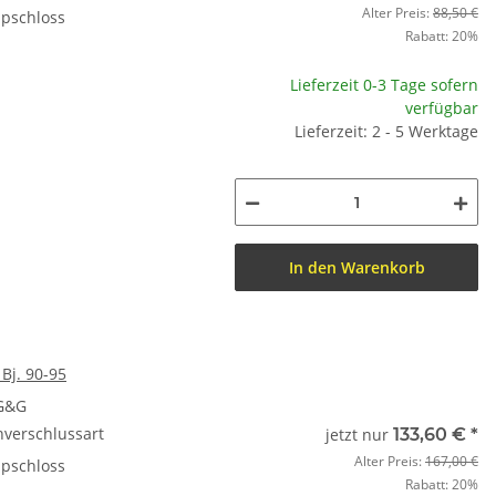
Alter Preis:
88,50 €
ipschloss
Rabatt:
20%
Lieferzeit 0-3 Tage sofern
verfügbar
Lieferzeit: 2 - 5 Werktage
In den Warenkorb
Bj. 90-95
 G&G
nverschlussart
jetzt nur
133,60 €
*
Alter Preis:
167,00 €
ipschloss
Rabatt:
20%