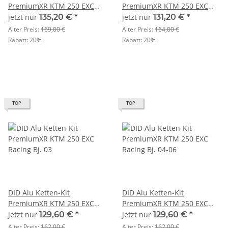
PremiumXR KTM 250 EXC
PremiumXR KTM 250 EXC
Enduro Bj. 12>
Racing Bj. 02
jetzt nur
135,20 €
*
jetzt nur
131,20 €
*
Alter Preis:
169,00 €
Alter Preis:
164,00 €
Rabatt:
20%
Rabatt:
20%
TOP
TOP
DID Alu Ketten-Kit
DID Alu Ketten-Kit
PremiumXR KTM 250 EXC
PremiumXR KTM 250 EXC
Racing Bj. 03
Racing Bj. 04-06
jetzt nur
129,60 €
*
jetzt nur
129,60 €
*
Alter Preis:
162,00 €
Alter Preis:
162,00 €