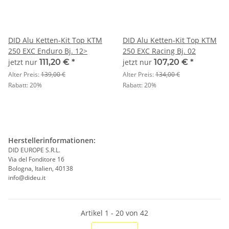
DID Alu Ketten-Kit Top KTM
DID Alu Ketten-Kit Top KTM
250 EXC Enduro Bj. 12>
250 EXC Racing Bj. 02
jetzt nur
111,20 €
*
jetzt nur
107,20 €
*
Alter Preis:
139,00 €
Alter Preis:
134,00 €
Rabatt:
20%
Rabatt:
20%
Herstellerinformationen:
DID EUROPE S.R.L.
Via del Fonditore 16
Bologna, Italien, 40138
info@dideu.it
Artikel 1 - 20 von 42