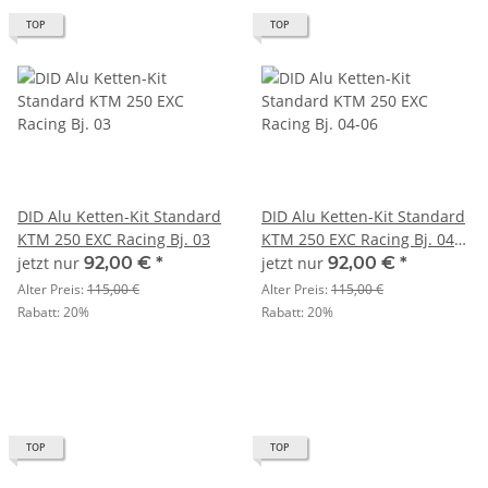
TOP
TOP
DID Alu Ketten-Kit Standard
DID Alu Ketten-Kit Standard
KTM 250 EXC Racing Bj. 03
KTM 250 EXC Racing Bj. 04-
06
jetzt nur
92,00 €
*
jetzt nur
92,00 €
*
Alter Preis:
115,00 €
Alter Preis:
115,00 €
Rabatt:
20%
Rabatt:
20%
TOP
TOP